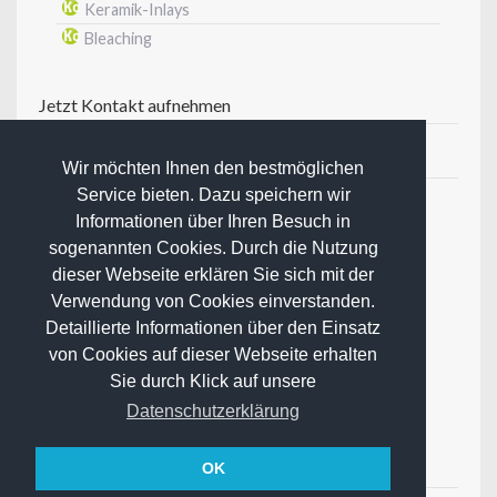
Keramik-Inlays
Bleaching
Jetzt Kontakt aufnehmen
Kontaktinformationen
Wir möchten Ihnen den bestmöglichen
Service bieten. Dazu speichern wir
Zahnarztpraxis Martin Kreft
Informationen über Ihren Besuch in
Friedrich-Offermann-Straße 5
sogenannten Cookies. Durch die Nutzung
51429 Bensberg
dieser Webseite erklären Sie sich mit der
Telefon: 02204 97 99 399
Verwendung von Cookies einverstanden.
Telefax: 02204 97 99 388
Detaillierte Informationen über den Einsatz
info(at)
zahnarzt-kreft.de
von Cookies auf dieser Webseite erhalten
Sie durch Klick auf unsere
Datenschutzerklärung
Termine online buchen
OK