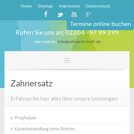
Home
Sitemap
Impressum
Datenschutz
Termine online buchen
Rufen Sie uns an: 02204 - 97 99 399
oder mail an:
info@zahnarzt-kreft.de
Zahnersatz
Erfahren Sie hier alles über unsere Leistungen
Prophylaxe
Kariesbehandlung ohne Bohren